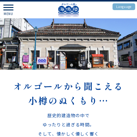
Language
CLOSE
MENU
CLOSE
English
HOME
中文(簡体字)
ご利用案内
中文(繁體字)
オルゴール紹介
한국어
組合せオルゴール
オルゴールから聞こえる
小樽のぬくもり…
自作オルゴール
注文オルゴール
歴史的建造物の中で
ゆったりと過ぎる時間。
無限オルゴール
そして、懐かしく優しく響く